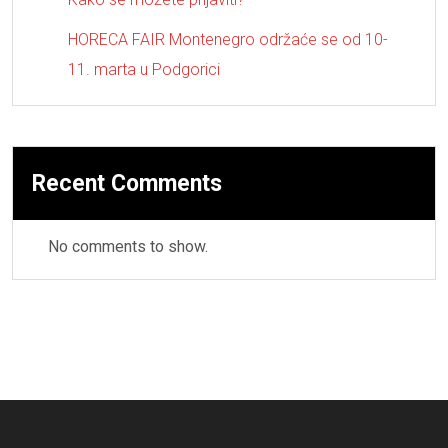
HORECA FAIR Montenegro održaće se od 10-
11. marta u Podgorici
Recent Comments
No comments to show.