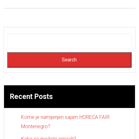
Search
Recent Posts
Kome je namijenjen sajam HORECA FAIR
Montenegro?
Kako se možete prijaviti?