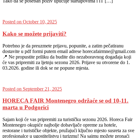
Tako da se poseban poziv upućuje startapovima i IT […]
Posted on October 10, 2025
Kako se možete prijaviti?
Potrebno je da preuzmete prijavu, popunite, a zatim pečatiranu
dostavite u pdf formi putem email adrese horecafairmne@gmail.com
📍 Ne propustite priliku da budite dio nezaboravnog događaja koji
će vas pripremiti za ljetnju sezonu 2026. Prijave su otvorene do 1.
03.2026. godine ili dok se ne popune mjesta.
Posted on September 21, 2025
HORECA FAIR Montenegro održaće se od 10-11.
marta u Podgorici
Sajam koji će vas pripremiti za turističku sezonu 2026. Horeca Fair
Montenegro okupiće najbolje dobavljače opreme za hotele,
restorane i turističke objekte, pružajući ključno mjesto susreta za sve
profesionalce u ugostiteljstvu i turizmu! Na sajmu možete pronaći